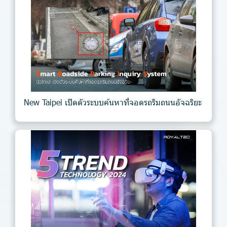
New Taipei เปิดตัวระบบค้นหาที่จอดรถริมถนนอัจฉริยะ