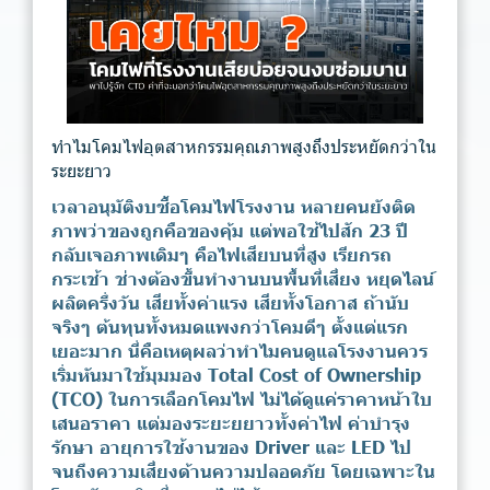
ทำไมโคมไฟอุตสาหกรรมคุณภาพสูงถึงประหยัดกว่าใน
ระยะยาว
เวลาอนุมัติงบซื้อโคมไฟโรงงาน หลายคนยังติด
ภาพว่าของถูกคือของคุ้ม แต่พอใช้ไปสัก 23 ปี
กลับเจอภาพเดิมๆ คือไฟเสียบนที่สูง เรียกรถ
กระเช้า ช่างต้องขึ้นทำงานบนพื้นที่เสี่ยง หยุดไลน์
ผลิตครึ่งวัน เสียทั้งค่าแรง เสียทั้งโอกาส ถ้านับ
จริงๆ ต้นทุนทั้งหมดแพงกว่าโคมดีๆ ตั้งแต่แรก
เยอะมาก นี่คือเหตุผลว่าทำไมคนดูแลโรงงานควร
เริ่มหันมาใช้มุมมอง Total Cost of Ownership
(TCO) ในการเลือกโคมไฟ ไม่ได้ดูแค่ราคาหน้าใบ
เสนอราคา แต่มองระยะยยาวทั้งค่าไฟ ค่าบำรุง
รักษา อายุการใช้งานของ Driver และ LED ไป
จนถึงความเสี่ยงด้านความปลอดภัย โดยเฉพาะใน