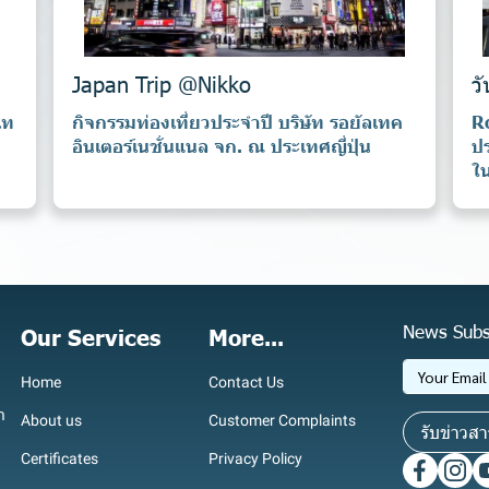
Japan Trip @Nikko
ว
เท
กิจกรรมท่องเที่ยวประจำปี บริษัท รอยัลเทค
R
อินเตอร์เนชั่นแนล จก. ณ ประเทศญี่ปุ่น
ปร
ใน
News Subs
Our Services
More...
Home
Contact Us
า
About us
Customer Complaints
รับข่าวสา
Certificates
Privacy Policy