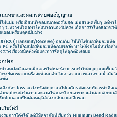
่ไม่แน่นหนาและผลกระทบต่อสัญญาณ
่ไม่แน่น หรือเสียบหัวคอนเน็กเตอร์ไม่สุด เป็นสาเหตุพื้นๆ แต่
กๆ ระหว่างหัวต่อทำให้แนวลำแสงไม่ตรง เกิดการรั่วไหลและสะท้
อ่อนหรือหลุดเป็นช่วง
 TX/RX (Transmit/Receive) สลับกัน ใช้หัวไฟเบอร์คนละชนิด 
 PC หรือใช้จัมเปอร์คนละชนิดกับพอร์ต ทำให้ลิงก์ไม่ขึ้นหรือค
องระวังเรื่องชนิดหัวต่อและการจัดคู่ให้ถูกต้องเสมอ
งสกปรก
นหน้าสัมผัสหัวคอนเน็กเตอร์ไฟเบอร์สามารถทำให้สัญญาณเพี้ยนไ
กระจัดกระจายหรือสะท้อนกลับ ไม่ต่างจากการเอาคราบน้ำมันไป
มชัด
สลิงก์ค่า loss แกว่งหรือสัญญาณไม่เสถียร สิ่งแรกที่ควรทำคือ
วยอุปกรณ์ทำความสะอาดไฟเบอร์โดยเฉพาะ แล้วค่อยเสียบกลับ
ะรีบมักกลายเป็นต้นเหตุให้ต้องกลับมาแก้อีกรอบ
กินรัศมี
ับการโค้งได้ แต่มีขีดจำกัดที่เรียกว่า Minimum Bend Radius