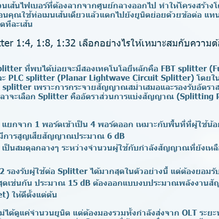
วนเส้นไฟเบอร์ที่ต้องลากจากศูนย์กลางออกไป ทำให้โครงสร้า
อนคุณใช้ท่อเมนเส้นเดียวแล้วแตกไปยังยูนิตย่อยด้วยข้อต่อ แทนท
ตทีละเส้น
ter 1:4, 1:8, 1:32 เลือกอย่างไรให้เหมาะสมกับความ
tter ที่พบได้บ่อยจะมีสองเทคโนโลยีหลักคือ FBT splitter (F
ละ PLC splitter (Planar Lightwave Circuit Splitter) โดยใ
 splitter เพราะการกระจายสัญญาณสม่ำเสมอและรองรับอัตราส่
เวลาจะเลือก Splitter คืออัตราส่วนการแบ่งสัญญาณ (Splitting R
แยกจาก 1 พอร์ตเข้าเป็น 4 พอร์ตออก เหมาะกับพื้นที่ที่ผู้ใช้น้
ีการสูญเสียสัญญาณประมาณ 6 dB
เป็นสมดุลกลางๆ ระหว่างจำนวนผู้ใช้กับกำลังสัญญาณที่ยังเหลื
32
รองรับผู้ใช้ต่อ Splitter ได้มากสุดในตัวอย่างนี้ แต่ต้องยอมร
ดเช่นกัน ประมาณ 15 dB ต้องออกแบบงบประมาณพลังงานสั
 ให้ดีตั้งแต่ต้น
ไม่ได้ดูแค่จำนวนยูนิต แต่ต้องมองรวมทั้งกำลังส่งจาก OLT ร