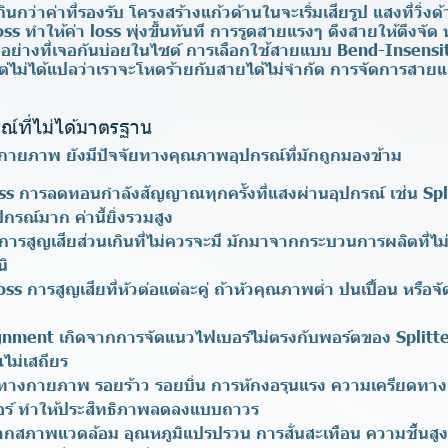
กว่าค่าที่รองรับ โครงสร้างแก้วด้านในจะเริ่มเสียรูป แสงที่วิ่งด
 ทำให้ค่า loss พุ่งขึ้นทันที การรูดสายแรงๆ ดึงสายให้ตึงจัด 
ัวอย่างที่เจอกันบ่อยในไซต์ การเลือกใช้สายแบบ Bend-Insensit
 แต่ไม่ได้แปลว่าเราจะโหดร้ายกับสายได้ไม่จำกัด การจัดการสายแล
ณ์ที่ไม่ได้มาตรฐาน
ยภาพ ยังมีปัจจัยทางคุณภาพอุปกรณ์ที่มักถูกมองข้าม
ss
การลดทอนกำลังสัญญาณทุกครั้งที่แสงผ่านอุปกรณ์ เช่น Spl
ุปกรณ์มาก ค่านี้ยิ่งรวมสูง
การสูญเสียส่วนเกินที่ไม่ควรจะมี มักมาจากกระบวนการผลิตที่ไ
นิ
oss
การสูญเสียที่หัวต่อแต่ละคู่ ถ้าหัวคุณภาพต่ำ ปนเปื้อน หรือจั
ignment
เกิดจากการจัดแนวไฟเบอร์ไม่ตรงกับพอร์ตของ Splitter
ไม่เสถียร
ยทางกายภาพ
รอยร้าว รอยบิ่น การหักงอรุนแรง ความเครียดทาง
อร์ ทำให้ประสิทธิภาพลดลงแบบถาวร
ากสภาพแวดล้อม
อุณหภูมิแปรปรวน การสั่นสะเทือน ความชื้นสูง