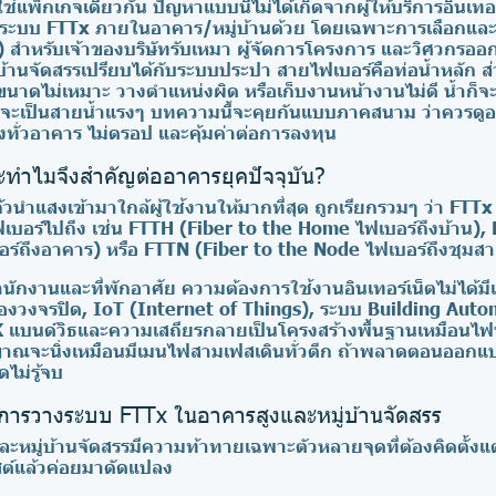
ี่ใช้แพ็กเกจเดียวกัน ปัญหาแบบนี้ไม่ได้เกิดจากผู้ให้บริการอินเทอ
ก ระบบ FTTx ภายในอาคาร/หมู่บ้านด้วย โดยเฉพาะการเลือกและ
 สำหรับเจ้าของบริษัทรับเหมา ผู้จัดการโครงการ และวิศวกรอ
บ้านจัดสรรเปรียบได้กับระบบประปา สายไฟเบอร์คือท่อน้ำหลัก ส่ว
กขนาดไม่เหมาะ วางตำแหน่งผิด หรือเก็บงานหน้างานไม่ดี น้ำก็
่จะเป็นสายน้ำแรงๆ บทความนี้จะคุยกันแบบภาคสนาม ว่าควรดูอะไ
ั่วอาคาร ไม่ดรอป และคุ้มค่าต่อการลงทุน
ทำไมจึงสำคัญต่ออาคารยุคปัจจุบัน?
วนำแสงเข้ามาใกล้ผู้ใช้งานให้มากที่สุด ถูกเรียกรวมๆ ว่า FTTx
ไฟเบอร์ไปถึง เช่น FTTH (Fiber to the Home ไฟเบอร์ถึงบ้าน),
อร์ถึงอาคาร) หรือ FTTN (Fiber to the Node ไฟเบอร์ถึงชุมส
สำนักงานและที่พักอาศัย ความต้องการใช้งานอินเทอร์เน็ตไม่ได้มี
้องวงจรปิด, IoT (Internet of Things), ระบบ Building Aut
K แบนด์วิธและความเสถียรกลายเป็นโครงสร้างพื้นฐานเหมือนไ
ญาณจะนิ่งเหมือนมีเมนไฟสามเฟสเดินทั่วตึก ถ้าพลาดตอนออก
ไม่รู้จบ
ารวางระบบ FTTx ในอาคารสูงและหมู่บ้านจัดสรร
ะหมู่บ้านจัดสรรมีความท้าทายเฉพาะตัวหลายจุดที่ต้องคิดตั้ง
ซต์แล้วค่อยมาดัดแปลง