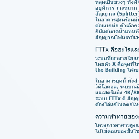
หลุดเป็นช่วงๆ ทั้งท
อยู่ที่การ วางหมา
สัญญาณ (Splitter)
ในอาคารสูงหรือหมู่
ต่อแยกท่อ ถ้าเลือ
ก็มีแต่หยดน้ำแทนที
สัญญาณไฟเบอร์แรงท
FTTx คืออะไรและ
ระบบที่เอาสายใยแก้
โดยตัว X คือจุดที่
the Building ไฟเบ
ในอาคารยุคนี้ ทั้ง
วิดีโอคอล, ระบบกล
และสตรีมมิ่ง 4K/8
ระบบ FTTx ดี สัญ
ต้องไล่แก้โนดต่อโนด
ความท้าทายของก
โครงการอาคารสูงแล
ไม่ใช่ตอนของขึ้นไ