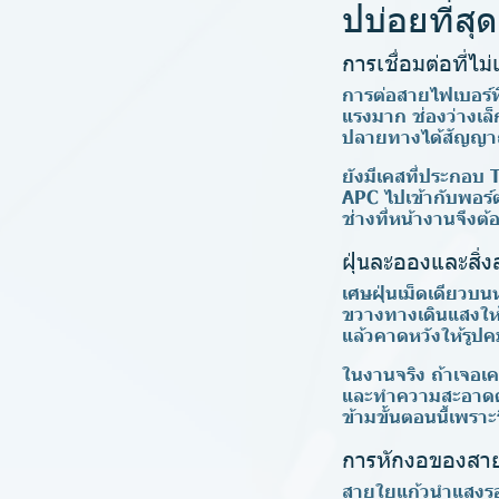
ปบ่อยที่สุด
การเชื่อมต่อที
การต่อสายไฟเบอร์ที
แรงมาก ช่องว่างเล็
ปลายทางได้สัญญาณ
ยังมีเคสที่ประกอบ
APC ไปเข้ากับพอร์ต
ช่างที่หน้างานจึงต้
ฝุ่นละอองและสิ่
เศษฝุ่นเม็ดเดียวบ
ขวางทางเดินแสงให้
แล้วคาดหวังให้รูปค
ในงานจริง ถ้าเจอเค
และทำความสะอาดด้
ข้ามขั้นตอนนี้เพรา
การหักงอของสายเ
สายใยแก้วนำแสงรองร