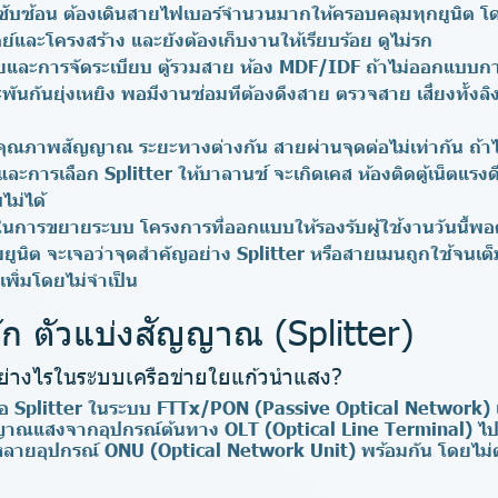
ซับซ้อน
ต้องเดินสายไฟเบอร์จำนวนมากให้ครอบคลุมทุกยูนิต โ
์และโครงสร้าง และยังต้องเก็บงานให้เรียบร้อย ดูไม่รก
ยและการจัดระเบียบ
ตู้รวมสาย ห้อง MDF/IDF ถ้าไม่ออกแบบการ
ันกันยุ่งเหยิง พอมีงานซ่อมทีต้องดึงสาย ตรวจสาย เสี่ยงทั้งลิ
ันคุณภาพสัญญาณ
ระยะทางต่างกัน สายผ่านจุดต่อไม่เท่ากัน ถ้าไ
การเลือก Splitter ให้บาลานซ์ จะเกิดเคส ห้องติดตู้เน็ตแรง
ไม่ได้
นในการขยายระบบ
โครงการที่ออกแบบให้รองรับผู้ใช้งานวันนี้พ
มยูนิต จะเจอว่าจุดสำคัญอย่าง Splitter หรือสายเมนถูกใช้จนเต็ม 
พิ่มโดยไม่จำเป็น
ัก ตัวแบ่งสัญญาณ (Splitter)
ย่างไรในระบบเครือข่ายใยแก้วนำแสง?
ือ Splitter ในระบบ FTTx/PON (Passive Optical Network) 
ัญญาณแสงจากอุปกรณ์ต้นทาง OLT (Optical Line Terminal) ไป
ายอุปกรณ์ ONU (Optical Network Unit) พร้อมกัน โดยไม่ต้อ