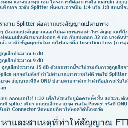
้งหมด และงบลงทุน เช่น โครงการที่ต้องการเผื่อ margin สัญ
พ็กเกจ ระดับ Splitter ที่เหมาะอาจเป็น 1:4 หรือ 1:8 แทนที่จะ
าส่วน Splitter ต่อความแรงสัญญาณปลายทาง
่ายๆ ยิ่งคุณแบ่งสัญญาณออกไปหลายพอร์ตเท่าไหร่ สัญญาณที่ถึง
อาท่อเมนเส้นเดียวมาแบ่งออก 4 ท่อ กับแบ่งออก 32 ท่อ แรงดันน้
ู่แล้ว ค่าที่ใช้พูดคุยกันในงานไฟเบอร์คือ Insertion Loss (กา
ูญเสียประมาณ 6 dB
ูญเสียประมาณ 9 dB
2
สูญเสียประมาณ 15 dB ตัวเลขพวกนี้จะไปรวมกับการสูญเสียจ
plice ทุกจุดในลิงก์ ถ้าไม่คำนวณภาพรวมให้ดี พอใช้ Splitter
ายจุด สัญญาณที่ถึง ONU ปลายสายจะต่ำกว่าค่าที่อุปกรณ์รับได้
้เลย
นบ่อย ออกแบบใช้ 1:32 เพื่อให้รองรับยูนิตครบทั้งชั้น แต่ระยะ
งานมี splice เพิ่มจากแบบอีกหลายจุด พอวัด Power จริงที่ ONU
นจับหัว Connector นิดหน่อยก็พาให้หลุดได้ทั้งพอร์ต
ญหาและสาเหตุที่ทำให้สัญญาณ FT