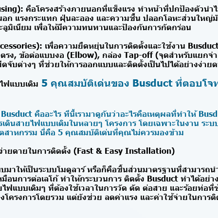
sing): คือโครงสร้างภายนอกที่แข็งแรง ทำหน้าที่ปกป้องตัว
ก แรงกระแทก ฝุ่นละออง และความชื้น ปลอกโลหะส่วนใหญ่มั
อะลูมิเนียม เพื่อให้มีความทนทานและป้องกันการกัดกร่อน
ccessories): เพื่อความยืดหยุ่นในการติดตั้งและใช้งาน Busduct 
อตรง, ข้อต่อแบบงอ (Elbow), กล่อง Tap-off (จุดสำหรับแยกจ่
ึดจับต่างๆ ที่ช่วยให้การออกแบบและติดตั้งเป็นไปได้อย่างง่า
5 คุณสมบัติเด่นของ Busduct ที่ตอบโจ
ไฟแบบเดิม
่า Busduct คืออะไร ทีนี้เรามาดูกันว่าอะไรคือเหตุผลที่ทำให้ Bu
ารเดินสายไฟแบบเดิมในหลายๆ โครงการ โดยเฉพาะในงาน ระบ
สาหกรรม นี่คือ 5 คุณสมบัติเด่นที่คุณไม่ควรมองข้าม
ง่ายดายในการติดตั้ง (Fast & Easy Installation)
มาให้เป็นระบบโมดูลาร์ หรือก็คือชิ้นส่วนมาตรฐานที่สามาร
ยเหมือนการต่อเลโก้ ทำให้กระบวนการ ติดตั้ง Busduct ทำได้อย่า
ฟแบบเดิมๆ ที่ต้องใช้เวลาในการวัด ตัด ต่อสาย และร้อยท่อที่ซับ
โครงการโดยรวม แต่ยังช่วย ลดค่าแรง และค่าใช้จ่ายในการติดต