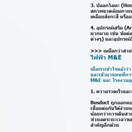
3. ปลอกโลหะ (Hou
สภาพแวดล้อมภายนอ
เคลือบสังกะสี หรือ
4. อุปกรณ์เสริม (A
มากมาย เช่น ข้อต่
ต่างๆ) และอุปกรณ์ย
>>> เหนือกว่าสาย
ไฟฟ้า M&E
เมื่อเราเข้าใจแล้วว
และเข้ามาแทนที่ก
M&E และ โรงงานอุต
1. ความรวดเร็วและ
Busduct ถูกออกแบบ
เชื่อมต่อกันได้ง่า
น้อยกว่าการเดินสายไ
ช่วยลดระยะเวลาของ
สำคัญอีกด้วย