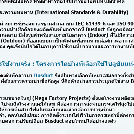
ารผลิตบ่อยครั้ง หรืออาคารที่อาจมีการขยายพื้นที่ในอนาคต
ะความทนทาน (International Standards & Durability)
องผ่านการรับรองมาตรฐานสากล เช่น IEC 61439-6 และ ISO 900
ามน่าเชื่อถือของผลิตภัณฑ์ นอกจากนี้ Busduct ยังถูกผลิตม
หลาย มีทั้งรุ่นสำหรับงานภายในอาคาร (Indoor) ที่ไม่มีความช
Outdoor) ที่ออกแบบมาเป็นพิเศษเพื่อทนทานต่อสภาพอากาศ 
นแปลง คุณจึงมั่นใจได้ในอายุการใช้งานที่ยาวนานและการทำงานท
ช้งานจริง : โครงการใดบ้างที่เลือกใช้โซลูชันแห่
ดเด่นที่กล่าวมา
Busduct
จึงเป็นทางเลือกที่เหมาะสมอย่างยิ่
่ต้องการความน่าเชื่อถือสูง นี่คือตัวอย่างการประยุกต์ใช้งาน
รรมขนาดใหญ่ (Mega Factory Projects) ตั้งแต่โรงงานผลิตร
ม ไปจนถึงโรงงานเคมีภัณฑ์ ที่ต้องการการส่งจ่ายกระแสไฟสูงไปย
ห้การเดินสายไฟเป็นระเบียบและง่ายต่อการบำรุงรักษา
รค้า, คอนโดมิเนียม: การติดตั้งระบบไฟฟ้าในอาคารเหล่านี้ต้อง
ง่ายต่อการปรับเปลี่ยน Busduct ตอบโจทย์ได้อย่างลงตัว