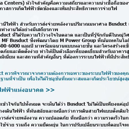
ata Centers) หัวใจสำคัญคือความเสถียรและความน่าเชื่อถือขอ
กาสการเกิดไฟฟ้าขัดข้องและเพิ่มประสิทธิภาพการจ่ายไฟ
านีไฟฟ้า สำหรับการส่งจ่ายพลังงานปริมาณมหาศาล Busduct 
บบทำงานได้อย่างมีเสถียรภาพ
duct ที่ได้รับความไว้วางใจในตลาด และเป็นที่รู้จักกันดีในหมู่
te MF Busduct ซึ่งพัฒนาโดย M Power Group ที่เน้นเทคโนโลย
 600-6000 แอมป์ มาพร้อมฉนวนแบบหลายชั้น และโครงสร้างแข็
ัยและติดตั้งง่าย ทำให้เป็นตัวเลือกที่ยอดเยี่ยมสำหรับอาคารส
ิเนียม และสถานที่สำคัญอื่นๆ ที่ต้องการระบบไฟฟ้าที่มีประสิ
duct ควรพิจารณาจากความต้องการเฉพาะของระบบไฟฟ้าของคุ
ฐานที่จำเป็น เพื่อให้ได้โซลูชันที่เหมาะสมและเกิดประโยชน์สูงส
บไฟฟ้าแห่งอนาคต >>
เข้าใจกันไปทั้งหมด จะเห็นได้ว่า Busduct ไม่ได้เป็นเพียงแค่อ
ทางเดินไฟฟ้า ที่ทันสมัยและเหนือกว่าการเดินสายไฟแบบดั้งเดิมใน
ารส่งจ่ายพลังงาน ความปลอดภัย ที่เหนือกว่า ความรวดเร็วในการต
ใช้จ่าย รวมถึง ความยืดหยุ่น ในการปรับเปลี่ยนระบบที่ตอบโจ