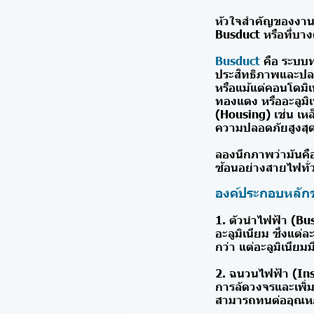
หัวใจสำคัญของงานร
Busduct หรือที่บางค
Busduct
คือ ระบบท
ประสิทธิภาพและปล
หรือแม้แต่คอนโดมิ
ทองแดง หรืออะลูมิ
(Housing) เช่น เหล
ความปลอดภัยสูงสุ
ลองนึกภาพว่ามันคือ
ซ้อนอย่างสายไฟทั่ว
องค์ประกอบหลักข
1. ตัวนำไฟฟ้า (Bu
อะลูมิเนียม ซึ่งแ
กว่า แต่อะลูมิเนีย
2. ฉนวนไฟฟ้า (Insu
การลัดวงจรและเพิ่
สามารถทนต่ออุณหภู