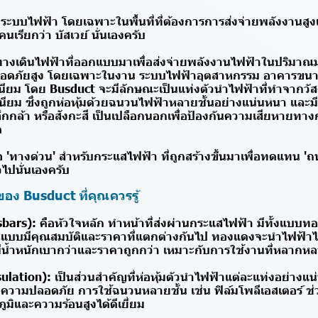
ะบบไฟฟ้า โดยเฉพาะในพื้นที่ที่ต้องการการส่งจ่ายพลังงานสู
นเรียกว่า บัสเวย์ นั่นเองครับ
างเดินไฟฟ้าที่ออกแบบมาเพื่อส่งจ่ายพลังงานไฟฟ้าในปริมาณ
อดภัยสูง โดยเฉพาะในงาน ระบบไฟฟ้าอุตสาหกรรม อาคารขนาด
เนียม โดย Busduct จะมีลักษณะเป็นแท่งตัวนำไฟฟ้าที่ทำจากวัส
เนียม ซึ่งถูกห่อหุ้มด้วยฉนวนไฟฟ้าหลายชั้นอย่างแน่นหนา และ
็กกล้า หรือสังกะสี เป็นเปลือกนอกเพื่อป้องกันความเสียหายทา
ด
 'ทางด่วน' สำหรับกระแสไฟฟ้า ที่ถูกสร้างขึ้นมาเพื่อทดแทน 'ถน
ไปนั่นเองครับ
อง Busduct ที่คุณควรรู้
sbars): คือหัวใจหลัก ทำหน้าที่ส่งผ่านกระแสไฟฟ้า มีทั้งแบบ
ต่ละแบบมีคุณสมบัติและราคาที่แตกต่างกันไป ทองแดงจะนำไฟฟ้า
มมีน้ำหนักเบากว่าและราคาถูกกว่า เหมาะกับการใช้งานที่หลากห
lation): เป็นส่วนสำคัญที่ห่อหุ้มตัวนำไฟฟ้าแต่ละแท่งอย่างแน่
มความปลอดภัย การใช้ฉนวนหลายชั้น เช่น ฟิล์มโพลีเอสเตอร์ ช่
มิและความร้อนสูงได้ดีเยี่ยม