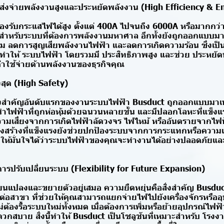
ส่งจ่ายพลังงานสูงและประหยัดพลังงาน (High Efficiency & E
รับกระแสไฟได้สูง ตั้งแต่ 400A ไปจนถึง 6000A หรือมากกว่านั้น 
ะสำหรับระบบที่ต้องการพลังงานมหาศาล อีกทั้งยังถูกออกแบบมาใ
ี่ยม ลดการสูญเสียพลังงานไฟฟ้า และลดการเกิดความร้อน ซึ่งเ
ทำให้ ระบบไฟฟ้า โดยรวมมี ประสิทธิภาพสูง และช่วย ประหยัด
่าใช้จ่ายด้านพลังงานของธุรกิจคุณ
สุด (High Safety)
่งสำคัญอันดับแรกของงานระบบไฟฟ้า Busduct ถูกออกแบบมาเพื
ัวนำไฟฟ้าที่ถูกห่อหุ้มด้วยฉนวนหลายชั้น และมีปลอกโลหะที่แข็ง
มเสี่ยงจากการเกิดไฟฟ้าลัดวงจร ไฟไหม้ หรืออันตรายจากไฟฟ้
รงสร้างที่แข็งแรงยังช่วยปกป้องระบบจากการกระแทกหรือความ
ให้มั่นใจได้ว่าระบบไฟฟ้าของคุณจะทำงานได้อย่างปลอดภัย
การปรับเปลี่ยนระบบ (Flexibility for Future Expansion)
ลี่ยนแปลงและขยายตัวอยู่เสมอ ความยืดหยุ่นคือสิ่งสำคัญ Busdu
ดต่อสาขา ที่ช่วยให้คุณสามารถแยกจ่ายไฟไปยังเครื่องจักรหรืออุ
ต้องรื้อระบบใหม่ทั้งหมด เมื่อต้องการเพิ่มหรือย้ายอุปกรณ์ไฟ
วกสบาย สิ่งนี้ทำให้ Busduct เป็นโซลูชันที่เหมาะสำหรับ โรงงา