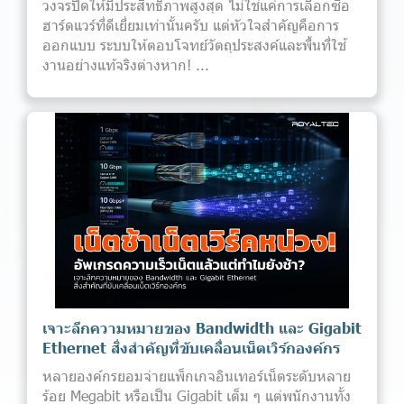
วงจรปิดให้มีประสิทธิภาพสูงสุด ไม่ใช่แค่การเลือกซื้อ
ฮาร์ดแวร์ที่ดีเยี่ยมเท่านั้นครับ แต่หัวใจสำคัญคือการ
ออกแบบ ระบบให้ตอบโจทย์วัตถุประสงค์และพื้นที่ใช้
งานอย่างแท้จริงต่างหาก! ...
เจาะลึกความหมายของ Bandwidth และ Gigabit
Ethernet สิ่งสำคัญที่ขับเคลื่อนเน็ตเวิร์กองค์กร
หลายองค์กรยอมจ่ายแพ็กเกจอินเทอร์เน็ตระดับหลาย
ร้อย Megabit หรือเป็น Gigabit เต็ม ๆ แต่พนักงานทั้ง