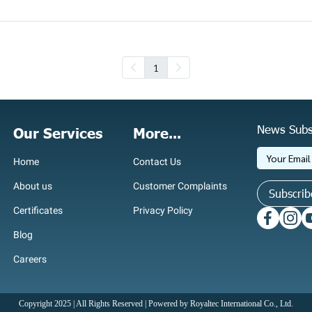
1
News Subs
Our Services
More...
Home
Contact Us
About us
Customer Complaints
Subscrib
Certificates
Privacy Policy
Blog
Careers
Copyright 2025 | All Rights Reserved | Powered by Royaltec International Co., Ltd.