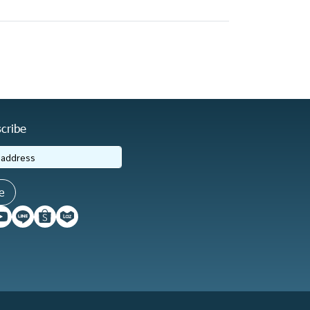
cribe
e