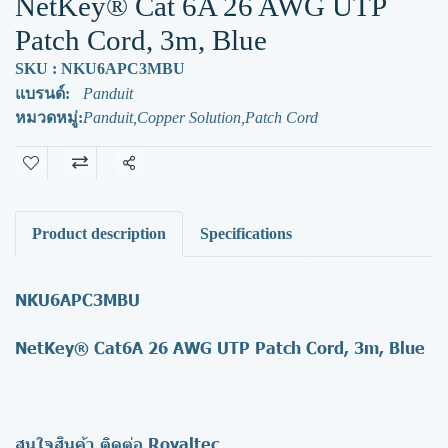
NetKey® Cat 6A 26 AWG UTP
Patch Cord, 3m, Blue
SKU : NKU6APC3MBU
แบรนด์:
Panduit
หมวดหมู่:
Panduit
,
Copper Solution
,
Patch Cord
แชร์
Product description
Specifications
NKU6APC3MBU
NetKey® Cat6A 26 AWG UTP Patch Cord, 3m, Blue
สนใจสินค้า ติดต่อ Royaltec