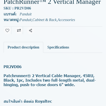
PatchRunner™ 2 Vertical Manager
SKU : PR2VD06
แบรนด์:
Panduit
หมวดหมู่:
Panduit
,
Cabinet & Rack
,
Accessories
แชร์
Product description
Specifications
PR2VD06
Patchrunner® 2 Vertical Cable Manager, 45RU,
Black, 1pc, Includes two full-length metal, dual-
hinging, push-to-close doors 6" wide.
สนใจสินค้า ติดต่อ Royaltec