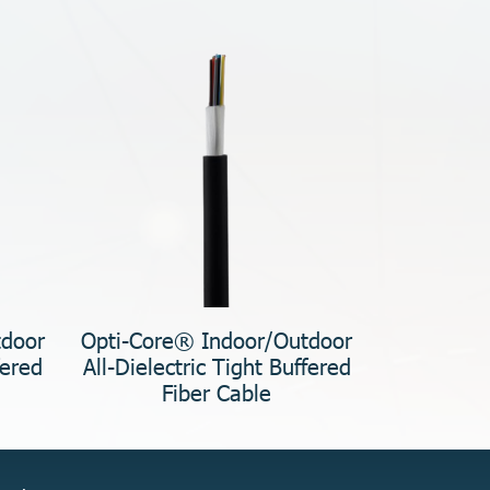
tdoor
Opti-Core® Indoor/Outdoor
fered
All-Dielectric Tight Buffered
Fiber Cable