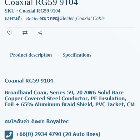
Coaxial RG59 9104
SKU : Coaxial RG59 9104
หมวดหมู่:
Belden
,
Coaxial Cable
แบรนด์:
Belden
แชร์
Product description
Specifications
Coaxial RG59 9104
Broadband Coax, Series 59, 20 AWG Solid Bare
Copper Covered Steel Conductor, PE Insulation,
Foil + 65% Aluminum Braid Shield, PVC Jacket, CM
สนใจสินค้า ติดต่อ Royaltec
+66(0) 2934 4790
(20 Auto lines)