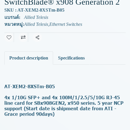
SwitchBlade® x908 Generation 2
SKU : AT-XEM2-8XSTm-B05
แบรนด์:
Allied Telesis
หมวดหมู่:
Allied Telesis
,
Ethernet Switches
แชร์
Product description
Specifications
AT-XEM2-8XSTm-B05
4x 1/10G SFP+ and 4x 100M/1/2.5/5/10G RJ-45
line card for SBx908GEN2, x950 series. 5 year NCP
support (Start date is shipment date from ATI -
Grace period 90days)