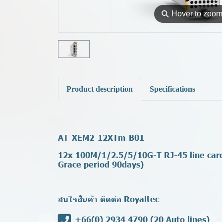
⚲
Hover to zoo
Product description
Specifications
AT-XEM2-12XTm-B01
12x 100M/1/2.5/5/10G-T RJ-45 line card 
Grace period 90days)
สนใจสินค้า ติดต่อ Royaltec
+66(0) 2934 4790
(20 Auto lines)