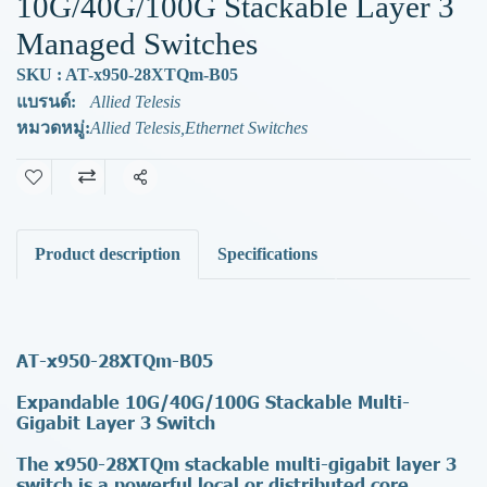
10G/40G/100G Stackable Layer 3
Managed Switches
SKU : AT-x950-28XTQm-B05
แบรนด์:
Allied Telesis
หมวดหมู่:
Allied Telesis
,
Ethernet Switches
แชร์
Product description
Specifications
AT-x950-28XTQm-B05
Expandable 10G/40G/100G Stackable Multi-
Gigabit Layer 3 Switch
The x950-28XTQm stackable multi-gigabit layer 3
switch is a powerful local or distributed core