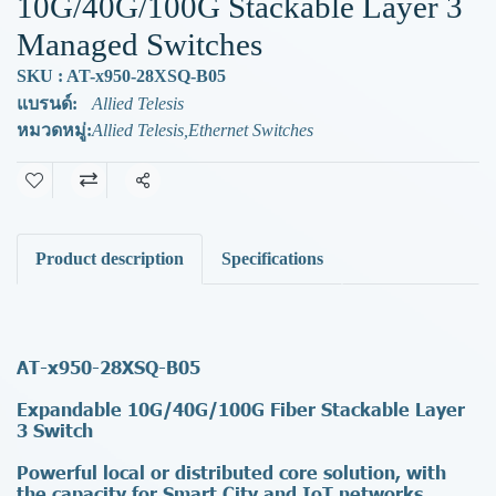
10G/40G/100G Stackable Layer 3
Managed Switches
SKU : AT-x950-28XSQ-B05
แบรนด์:
Allied Telesis
หมวดหมู่:
Allied Telesis
,
Ethernet Switches
แชร์
Product description
Specifications
AT-x950-28XSQ-B05
Expandable 10G/40G/100G Fiber Stackable Layer
3 Switch
Powerful local or distributed core solution, with
the capacity for Smart City and IoT networks.