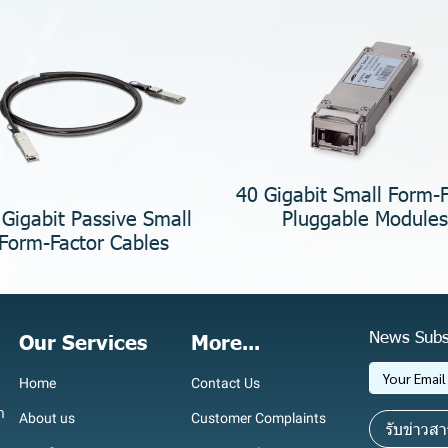
40 Gigabit Small Form-F
Pluggable Modules
 Gigabit Passive Small
Form-Factor Cables
News Subs
Our Services
More...
Home
Contact Us
า
About us
Customer Complaints
รับข่าวสา