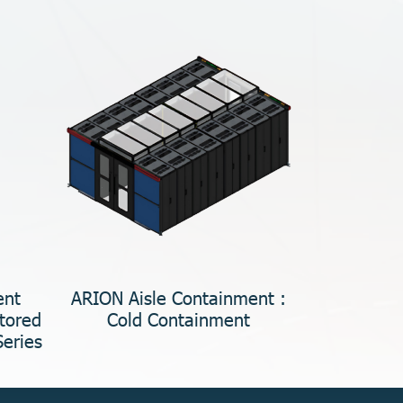
ent
ARION Aisle Containment :
tored
Cold Containment
Series