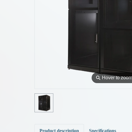
⚲
Hover to zoo
Product description
Specifications