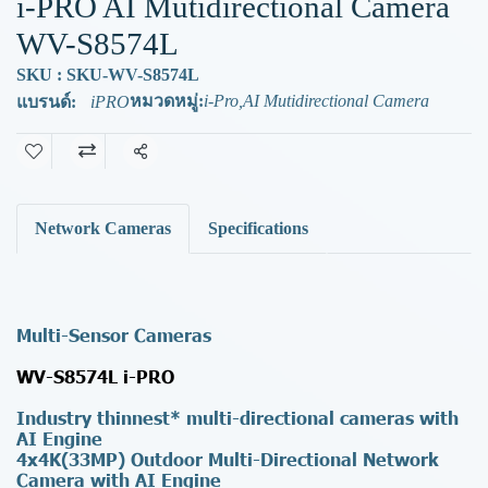
i-PRO AI Mutidirectional Camera
WV-S8574L
SKU : SKU-WV-S8574L
หมวดหมู่:
i-Pro
,
AI Mutidirectional Camera
แบรนด์:
iPRO
แชร์
Network Cameras
Specifications
Multi-Sensor Cameras
WV-S8574L i-PRO
Industry thinnest* multi-directional cameras with
AI Engine
4x4K(33MP) Outdoor Multi-Directional Network
Camera with AI Engine