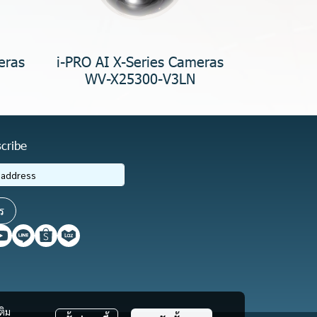
eras
i-PRO AI X-Series Cameras
WV-X25300-V3LN
cribe
ร
ติม