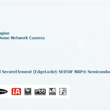
ngine
 Dome Network Camera
fied SecureElement (EdgeLock® SE050F NXP® Semicondu