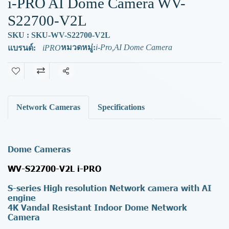
i-PRO AI Dome Camera WV-
S22700-V2L
SKU : SKU-WV-S22700-V2L
หมวดหมู่:
i-Pro
,
AI Dome Camera
แบรนด์:
iPRO
แชร์
Network Cameras
Specifications
Dome Cameras
WV-S22700-V2L i-PRO
S-series High resolution Network camera with AI
engine
4K Vandal Resistant Indoor Dome Network
Camera