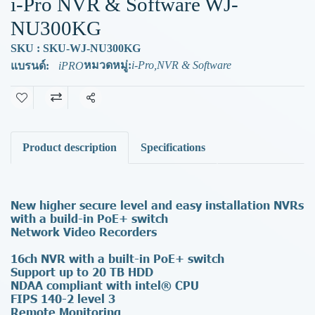
i-Pro NVR & Software WJ-
NU300KG
SKU : SKU-WJ-NU300KG
หมวดหมู่:
i-Pro
,
NVR & Software
แบรนด์:
iPRO
แชร์
Product description
Specifications
New higher secure level and easy installation NVRs
with a build-in PoE+ switch
Network Video Recorders
16ch NVR with a built-in PoE+ switch
Support up to 20 TB HDD
NDAA compliant with intel® CPU
FIPS 140-2 level 3
Remote Monitoring