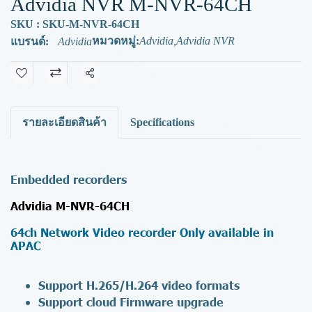
Advidia NVR M-NVR-64CH
SKU : SKU-M-NVR-64CH
หมวดหมู่:
Advidia
,
Advidia NVR
แบรนด์:
Advidia
แชร์
รายละเอียดสินค้า
Specifications
Embedded recorders
Advidia M-NVR-64CH
64ch Network Video recorder Only available in
APAC
Support H.265/H.264 video formats
Support cloud Firmware upgrade