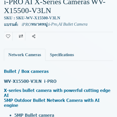
i-PRO AI X-Series Cameras WV-
X15500-V3LN
SKU : SKU-WV-X15500-V3LN
หมวดหมู่:
i-Pro
,
AI Bullet Camera
แบรนด์:
iPRO
แชร์
Network Cameras
Specifications
Bullet / Box cameras
WV-X15500-V3LN i-PRO
X-series bullet camera with powerful cutting edge
AI
5MP Outdoor Bullet Network Camera with AI
engine
5MP Bullet camera