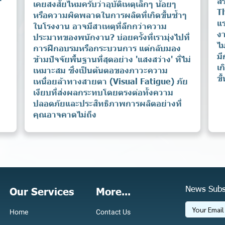
สร
เคยสงสัยไหมครับว่าอุบัติเหตุเล็กๆ น้อยๆ
T
หรือความผิดพลาดในการผลิตที่เกิดขึ้นซ้ำๆ
แร
ในโรงงาน อาจมีสาเหตุที่ลึกกว่าความ
ง
ประมาทของพนักงาน? บ่อยครั้งที่เรามุ่งไปที่
ไม
การฝึกอบรมหรือกระบวนการ แต่กลับมอง
มี
ข้ามปัจจัยพื้นฐานที่สุดอย่าง 'แสงสว่าง' ที่ไม่
เก
เหมาะสม ซึ่งเป็นต้นตอของภาวะความ
ขึ
เหนื่อยล้าทางสายตา (Visual Fatigue) ภัย
เงียบที่ส่งผลกระทบโดยตรงต่อทั้งความ
ปลอดภัยและประสิทธิภาพการผลิตอย่างที่
คุณอาจคาดไม่ถึง
News Subs
Our Services
More...
Home
Contact Us