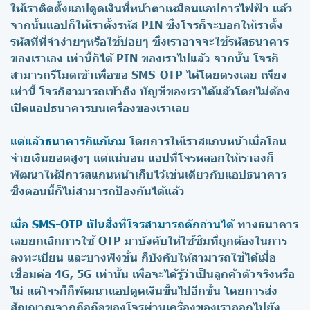
ให้เราติดตั้งแอปดูดเงินที่หน้าตาเหมือนแอปการไฟฟ้า แล้ว
จากนั้นแอปก็ให้เราตั้งรหัส PIN ซึ่งโจรก็จะบอกให้เราตั้ง
รหัสที่ที่จำง่ายๆหรือใช้บ่อยๆ ซึ่งเราอาจจะใช้รหัสธนาคาร
ของเราเอง เท่านี้ก็ได้ PIN ของเราไปแล้ว จากนั้น โจรก็
สามารถรีโมตเข้าเพื่อขอ SMS-OTP ได้โดยตรงเลย เพียง
เท่านี้ โจรก็สามารถเข้าถึง บัญชีของเราได้แล้วโดยไม่ต้อง
เปิดแอปธนาคารบนเครื่องของเราเลย
แต่แล้วธนาคารก็แก้เกม
โดยการให้เราสแกนหน้าเมื่อโอน
จ่ายเงินยอดสูงๆ แต่แน่นอน แอปที่โจรหลอกให้เราลงก็
พัฒนาให้มีการสแกนหน้าเก็บไว้เช่นเดียวกับแอปธนาคาร
ซึ่งตอนนี้ก็ไม่สามารถป้องกันได้แล้ว
เมื่อ SMS-OTP เป็นสิ่งที่โจรสามารถดักอ่านได้
ทางธนาคาร
เลยยกเลิกการใช้ OTP มาบังคับให้ใช้ซิมที่ถูกต้องในการ
ลงทะเบียน และบางฟังชั่น ก็บังคับให้สามารถใช้ได้เมื่อ
เชื่อมต่อ 4G, 5G เท่านั้น เพื่อจะได้รู้ว่าเป็นลูกค้าตัวจริงหรือ
ไม่ แต่โจรก็ก็พัฒนาแอปดูดเงินขึ้นไปอีกขั้น โดยการส่ง
สัญญาณจากถือถือของโจรผ่านเครื่องของเราออกไปยัง