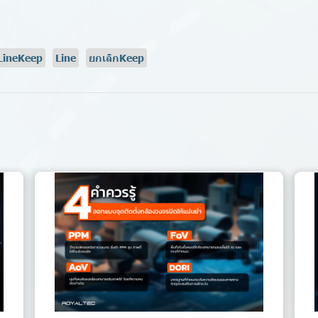
LineKeep
Line
ยกเลิกKeep