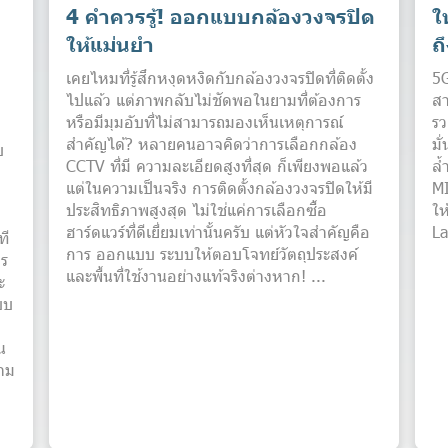
4 คำควรรู้! ออกแบบกล้องวงจรปิด
ใ
น
ให้แม่นยำ
ถ
เคยไหมที่รู้สึกหงุดหงิดกับกล้องวงจรปิดที่ติดตั้ง
5G
ไปแล้ว แต่ภาพกลับไม่ชัดพอในยามที่ต้องการ
สา
หรือมีมุมอับที่ไม่สามารถมองเห็นเหตุการณ์
รว
สำคัญได้? หลายคนอาจคิดว่าการเลือกกล้อง
มั
บ
CCTV ที่มี ความละเอียดสูงที่สุด ก็เพียงพอแล้ว
ล้
แต่ในความเป็นจริง การติดตั้งกล้องวงจรปิดให้มี
MI
ประสิทธิภาพสูงสุด ไม่ใช่แค่การเลือกซื้อ
ให
ฮาร์ดแวร์ที่ดีเยี่ยมเท่านั้นครับ แต่หัวใจสำคัญคือ
La
ที
การ ออกแบบ ระบบให้ตอบโจทย์วัตถุประสงค์
าร
และพื้นที่ใช้งานอย่างแท้จริงต่างหาก! ...
ะ
บบ
น
วาม
ย