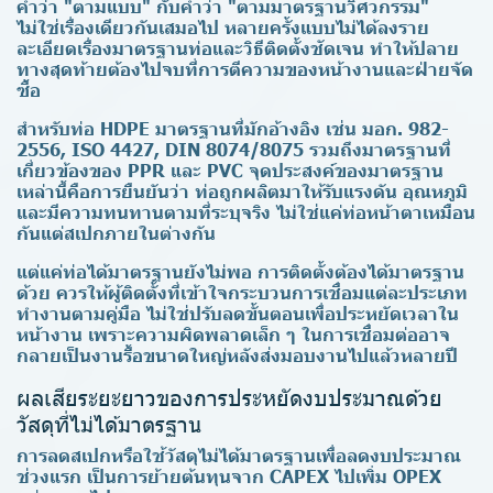
คำว่า "ตามแบบ" กับคำว่า "ตามมาตรฐานวิศวกรรม"
ไม่ใช่เรื่องเดียวกันเสมอไป หลายครั้งแบบไม่ได้ลงราย
ละเอียดเรื่องมาตรฐานท่อและวิธีติดตั้งชัดเจน ทำให้ปลาย
ทางสุดท้ายต้องไปจบที่การตีความของหน้างานและฝ่ายจัด
ซื้อ
สำหรับท่อ HDPE มาตรฐานที่มักอ้างอิง เช่น มอก. 982-
2556, ISO 4427, DIN 8074/8075 รวมถึงมาตรฐานที่
เกี่ยวข้องของ PPR และ PVC จุดประสงค์ของมาตรฐาน
เหล่านี้คือการยืนยันว่า ท่อถูกผลิตมาให้รับแรงดัน อุณหภูมิ
และมีความทนทานตามที่ระบุจริง ไม่ใช่แค่ท่อหน้าตาเหมือน
กันแต่สเปกภายในต่างกัน
แต่แค่ท่อได้มาตรฐานยังไม่พอ การติดตั้งต้องได้มาตรฐาน
ด้วย ควรให้ผู้ติดตั้งที่เข้าใจกระบวนการเชื่อมแต่ละประเภท
ทำงานตามคู่มือ ไม่ใช่ปรับลดขั้นตอนเพื่อประหยัดเวลาใน
หน้างาน เพราะความผิดพลาดเล็ก ๆ ในการเชื่อมต่ออาจ
กลายเป็นงานรื้อขนาดใหญ่หลังส่งมอบงานไปแล้วหลายปี
ผลเสียระยะยาวของการประหยัดงบประมาณด้วย
วัสดุที่ไม่ได้มาตรฐาน
การลดสเปกหรือใช้วัสดุไม่ได้มาตรฐานเพื่อลดงบประมาณ
ช่วงแรก เป็นการย้ายต้นทุนจาก CAPEX ไปเพิ่ม OPEX