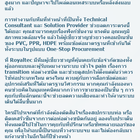
สูงมาก และปัญหาจะไปโผล่ตอนเทสระบบหรือหลังส่งมอบ
แล้ว
การทำงานกับทีมที่ทำหน้าที่เป็นทั้ง Technical
Consultant และ Solution Provider ช่วยลดภาระตรงนี้
ได้เยอะ คุณสามารถคุยเรื่องฟังก์ชันงาน แรงดัน อุณหภูมิ
สภาพแวดล้อมจริง แล้วให้ผู้เชี่ยวชาญช่วยวางคอมบิเนชัน
ของ PVC, PPR, HDPE พร้อมข้อต่อมาตรฐานที่เข้ากันได้
ทั้งระบบในรูปแบบ One-Stop Procurement
ที่ Royaltec มีทีมผู้เชี่ยวชาญที่คุ้นเคยกับข้อจำกัดของทั้ง
ผู้ออกแบบและผู้รับเหมางานระบบ เข้าใจ pain เรื่องการ
transition ท่อต่างชนิด และช่วยดูสเปกให้ตั้งแต่ต้นว่าควร
ใช้ท่อประเภทไหน ตรงไหน ควบคู่กับการเลือกข้อต่อและ
อุปกรณ์เสริมที่ได้มาตรฐานวิศวกรรม หากคุณกำลังมองหา
คนช่วยคิดในมุมเทคนิคมากกว่าการขายของเป็นชิ้น ๆ การ
คุยกับทีมลักษณะนี้จะช่วยลดความเสี่ยงและทำให้งานระบบ
เดินได้ลื่นขึ้นมาก
ใครมีโปรเจกต์ที่กำลังต้องตัดสินใจเรื่องสเปกระบบท่อ หรือ
ติดเคสรั่วซึมจากการต่อท่อต่างชนิดกันอยู่ ลองเก็บประเด็น
ทั้งหมดนี้ไปใช้ในการคุยกับที่ปรึกษาหรือซัพพลายเออร์ของ
คุณ เพื่อให้รอบนี้เป็นรอบที่วางระบบจบ และไม่ต้องกลับมา
แก้งานซ้ำในอีกไม่กี่ปีข้างหน้า