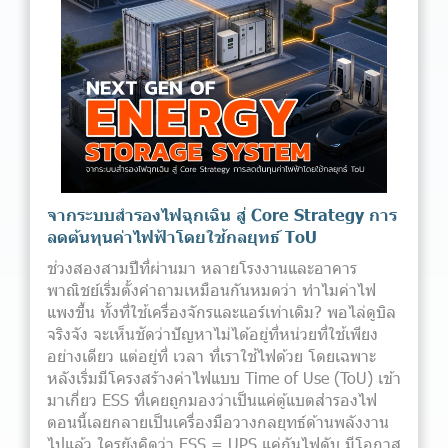
จากระบบสำรองไฟฉุกเฉิน สู่ Core Strategy การ
ลดต้นทุนค่าไฟฟ้าโดยใช้กลยุทธ์ ToU
ช่วงสองสามปีที่ผ่านมา หลายโรงงานและอาคาร
พาณิชย์เริ่มตั้งคำถามเหมือนกันหมดว่า ทำไมค่าไฟ
แพงขึ้น ทั้งที่ใช้เครื่องจักรและแอร์เท่าเดิม? พอไล่ดูบิล
จริงจัง จะเห็นชัดว่าปัญหาไม่ได้อยู่ที่หน่วยที่ใช้เพียง
อย่างเดียว แต่อยู่ที่ เวลา ที่เราใช้ไฟด้วย โดยเฉพาะ
หลังเริ่มมีโครงสร้างค่าไฟแบบ Time of Use (ToU) เข้า
มาเกี่ยว ESS ที่เคยถูกมองว่าเป็นแค่ตู้แบตสำรองไฟ
ตอนนี้เลยกลายเป็นเครื่องมือวางกลยุทธ์ด้านพลังงาน
ไปแล้ว ใครยังคิดว่า ESS = UPS แค่กันไฟดับ มีโอกาส