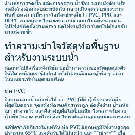
ง่ายต่อการจัดซื้อ แต่พอเจอระบบน้ำร้อน ระบบฝังดิน หรือ
จุดที่ต้องต่อท่อคนละชนิดกัน กลายเป็นจุดอ่อนของระบบ
ทันที บทความนี้เราจะไล่ทีละประเด็นว่า PVC, PPR และ
HDPE ควรอยู่ตรงไหนของระบบน้ำแบบไหนถึงจะเหมาะ
ไม่ใช่แค่ติดตั้งผ่านตรวจ แต่ใช้งานได้ยาวโดยไม่ต้องกลับ
มาแก้งานซ้ำ
ทำความเข้าใจวัสดุท่อพื้นฐาน
สำหรับงานระบบน้ำ
ก่อนจะไปถึงเรื่องฟังก์ชัน ขอย้ำภาพรวมของวัสดุแต่ละตัว
ให้ชัด เหมือนเรารู้สเปกสายไฟก่อนเลือกลงตู้จริง ๆ ว่าตัว
ไหนเหมาะกับโหลดแบบไหน
ท่อ PVC
ในงานระบบน้ำเย็นทั่วไป ท่อ PVC (สีฟ้า) คือของคุ้นมือ
ที่สุดในตลาด จุดแข็งชัดเจนคือราคาถูก ติดตั้งง่าย น้ำหนัก
เบา ทำงานไว และที่สำคัญคือไม่เป็นสนิม จึงเหมาะกับงาน
น้ำเย็นในอาคารที่ไม่มีเงื่อนไขพิเศษด้านอุณหภูมิและแรงดัน
แต่ข้อจำกัดก็แรงไม่แพ้กัน ท่อ PVC มีอุณหภูมิใช้งานสูงสุด
ประมาณ 65°C แรงดันรับได้ไม่สูงนัก และ ""เปราะ"" เมื่อ