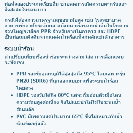
ท่อทั้งสองประเภทเรียบลื่น ช่วยลดการเกิดคราบตะกรันและ
สิ่งสะสมในระยะยาว
กรณีที่ต้องการมาตรฐานสุขอนามัยสูง เช่น โรงพยาบาล
อาคารพักอาศัยระดับกลางถึงบน หรือระบบน้ำดื่มในโรงงาน
ส่วนใหญ่จะเลือก PPR สำหรับภายในอาคาร และ HDPE
เป็นท่อเมนฝังดินจากแหล่งน้ำหรือแท็งก์หลักเข้าตัวอาคาร
ระบบน้ำร้อน
ถ้าเปรียบเทียบเรื่องน้ำร้อนระหว่างสามวัสดุ การเลือกแทบ
จะชัดเจน
PPR
รองรับอุณหภูมิได้สูงสุดถึง 95°C โดยเฉพาะรุ่น
PN20 (SDR6) ที่ถูกออกแบบมาเพื่อระบบน้ำร้อน
โดยตรง
HDPE
รองรับได้ถึง 80°C แต่จะเริ่มอ่อนตัวเมื่อโดน
ความร้อนสูงต่อเนื่อง จึงไม่แนะนำให้ใช้ในระบบน้ำ
ร้อนหลัก
PVC
มีเพดานแค่ประมาณ 65°C ซึ่งไม่เหมาะกับน้ำ
ร้อนจัดอยู่แล้ว