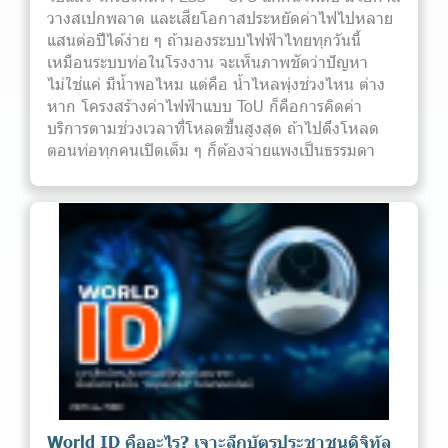
วางสเปกพลาด และเสียโอกาสประหยัดค่าไฟไปหลาย
แสนต่อปีได้ง่าย ๆ ถ้ามองระบบไฟฟ้าไทยทุกวันนี้
เหมือนระบบท่อในโรงงาน จะเห็นภาพชัดว่าปัญหา
ไม่ใช่แค่ มีน้ำพอไหม แต่คือ น้ำไหลพุ่งช่วงไหน ต่าง
หาก โครงสร้างค่าไฟฟ้าแบบ ToU ก็คือการคิดค่า
บริการตามช่วงเวลาที่โหลดขึ้นสูงสุด ถ้าไปดึงโหลด
ตอนท่อทุกคนเปิดเต็ม ๆ ก็ต้องจ่ายแพงเป็นธรรมดา
World ID คืออะไร? เจาะลึกบัตรประชาชนดิจิทัล