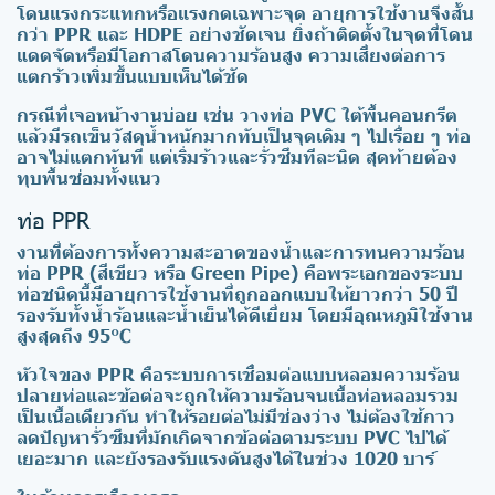
โดนแรงกระแทกหรือแรงกดเฉพาะจุด อายุการใช้งานจึงสั้น
กว่า PPR และ HDPE อย่างชัดเจน ยิ่งถ้าติดตั้งในจุดที่โดน
แดดจัดหรือมีโอกาสโดนความร้อนสูง ความเสี่ยงต่อการ
แตกร้าวเพิ่มขึ้นแบบเห็นได้ชัด
กรณีที่เจอหน้างานบ่อย เช่น วางท่อ PVC ใต้พื้นคอนกรีต
แล้วมีรถเข็นวัสดุน้ำหนักมากทับเป็นจุดเดิม ๆ ไปเรื่อย ๆ ท่อ
อาจไม่แตกทันที แต่เริ่มร้าวและรั่วซึมทีละนิด สุดท้ายต้อง
ทุบพื้นซ่อมทั้งแนว
ท่อ PPR
งานที่ต้องการทั้งความสะอาดของน้ำและการทนความร้อน
ท่อ PPR (สีเขียว หรือ Green Pipe) คือพระเอกของระบบ
ท่อชนิดนี้มีอายุการใช้งานที่ถูกออกแบบให้ยาวกว่า 50 ปี
รองรับทั้งน้ำร้อนและน้ำเย็นได้ดีเยี่ยม โดยมีอุณหภูมิใช้งาน
สูงสุดถึง 95°C
หัวใจของ PPR คือระบบการเชื่อมต่อแบบหลอมความร้อน
ปลายท่อและข้อต่อจะถูกให้ความร้อนจนเนื้อท่อหลอมรวม
เป็นเนื้อเดียวกัน ทำให้รอยต่อไม่มีช่องว่าง ไม่ต้องใช้กาว
ลดปัญหารั่วซึมที่มักเกิดจากข้อต่อตามระบบ PVC ไปได้
เยอะมาก และยังรองรับแรงดันสูงได้ในช่วง 1020 บาร์