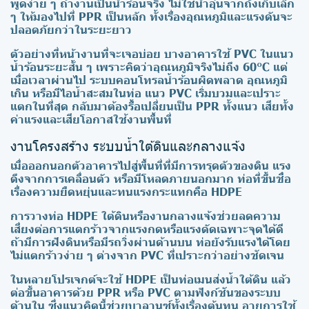
พูดง่าย ๆ ถ้างานเป็นน้ำร้อนจริง ไม่ใช่น้ำอุ่นจากถังเก็บเล็ก
ๆ ให้มองไปที่ PPR เป็นหลัก ทั้งเรื่องอุณหภูมิและแรงดันจะ
ปลอดภัยกว่าในระยะยาว
ตัวอย่างที่หน้างานที่จะเจอบ่อย บางอาคารใช้ PVC ในแนว
น้ำร้อนระยะสั้น ๆ เพราะคิดว่าอุณหภูมิจริงไม่ถึง 60°C แต่
เมื่อเวลาผ่านไป ระบบคอนโทรลน้ำร้อนผิดพลาด อุณหภูมิ
เกิน หรือมีไอน้ำสะสมในท่อ แนว PVC เริ่มบวมและเปราะ
แตกในที่สุด กลับมาต้องรื้อเปลี่ยนเป็น PPR ทั้งแนว เสียทั้ง
ค่าแรงและเสียโอกาสใช้งานพื้นที่
งานโครงสร้าง ระบบน้ำใต้ดินและกลางแจ้ง
เมื่อออกนอกตัวอาคารไปสู่พื้นที่ที่มีการทรุดตัวของดิน แรง
ดึงจากการเคลื่อนตัว หรือมีโหลดภายนอกมาก ท่อที่ขึ้นชื่อ
เรื่องความยืดหยุ่นและทนแรงกระแทกคือ HDPE
การวางท่อ HDPE ใต้ดินหรืองานกลางแจ้งช่วยลดความ
เสี่ยงต่อการแตกร้าวจากแรงกดหรือแรงดัดเฉพาะจุดได้ดี
ถ้ามีการฝังดินหรือมีรถวิ่งผ่านด้านบน ท่อยังรับแรงได้โดย
ไม่แตกร้าวง่าย ๆ ต่างจาก PVC ที่เปราะกว่าอย่างชัดเจน
ในหลายโปรเจกต์จะใช้ HDPE เป็นท่อเมนส่งน้ำใต้ดิน แล้ว
ต่อขึ้นอาคารด้วย PPR หรือ PVC ตามฟังก์ชันของระบบ
ด้านใน ซึ่งแนวคิดนี้ช่วยบาลานซ์ทั้งเรื่องต้นทุน อายุการใช้