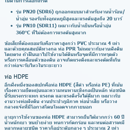
ในด้านการเลือกเกรด
รุ่น PN20 (SDR6)
ถูกออกแบบมาสำหรับงานน้ำร้อน/
น้ำอุ่น รองรับทั้งอุณหภูมิสูงและแรงดันสูงถึง 20 บาร์
รุ่น PN10 (SDR11)
เหมาะกับน้ำเย็นหรือน้ำอุ่น
360°C ที่ไม่ต้องการแรงดันสูงมาก
ข้อเสียที่ต้องยอมรับคือราคาสูงกว่า PVC ประมาณ 4 เท่า
และด้วยคุณสมบัติทางกล ท่อ PPR ไม่เหมาะกับงานฝังดิน
โดยตรง ถ้าฝืนเอาไปใช้งานใต้ดินหรือจุดที่มีการทรุดตัว
หรือการเคลื่อนตัวของดิน อาจเกิดแรงดึงและแรงดัดที่เกิน
กว่าท่อจะรับไหวในระยะยาว
ท่อ HDPE
อีกฝั่งหนึ่งของสเปกคือท่อ HDPE (สีดำ หรือท่อ PE) ที่เน้น
เรื่องความยืดหยุ่นและความทนทานเชิงกลเป็นหลัก ท่อชนิด
นี้รับแรงกระแทก แรงกด และแรงดึงรั้งได้ดีมาก เหมาะกับ
งานวางท่อฝังดิน งานประปาภูมิภาค ท่อน้ำเสีย หรือวาง
กลางแจ้งที่มีโอกาสโดนโหลดจากภายนอก
อายุการใช้งานของท่อ HDPE สามารถยืนได้มากกว่า 60 ปี
น้ำหนักเบา ขนย้ายง่าย ทนการกัดกร่อน และทนต่อสารเคมี
หลากหลายชนิด ราคาก็อยู่ระดับกลาง ๆ ประมาณ 2 เท่า