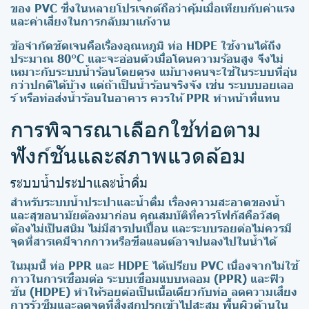
ของ PVC ซึ่งในหลายโปรเจกต์ถือว่าคุ้มเมื่อเทียบกับค่าแรง
และค่าเสี่ยงในการกลับมาแก้งาน
ข้อจำกัดชัดเจนคือเรื่องอุณหภูมิ ท่อ HDPE ใช้งานได้ถึง
ประมาณ 80°C และจะอ่อนตัวเมื่อโดนความร้อนสูง จึงไม่
เหมาะกับระบบน้ำร้อนโดยตรง แม้บางคนจะใช้ในระบบที่อุ่น
กว่าปกติได้บ้าง แต่ถ้าเป็นน้ำร้อนจริงจัง เช่น ระบบบอยเลอ
ร์ หรือท่อส่งน้ำร้อนในอาคาร ควรให้ PPR ทำหน้าที่แทน
การพิจารณาเลือกใช้ท่อตาม
ฟังก์ชันและสภาพแวดล้อม
ระบบน้ำประปาและน้ำดื่ม
สำหรับระบบน้ำประปาและน้ำดื่ม เรื่องความสะอาดของน้ำ
และสุขอนามัยต้องมาก่อน คุณสมบัติที่ควรโฟกัสคือวัสดุ
ต้องไม่เป็นสนิม ไม่มีสารปนเปื้อน และระบบรอยต่อไม่ควรมี
จุดที่สารเคมีจากกาวหรือซีลแลนต์อาจปนลงไปในน้ำได้
ในมุมนี้ ท่อ PPR และ HDPE ได้เปรียบ PVC เนื่องจากไม่ใช้
กาวในการเชื่อมต่อ ระบบเชื่อมแบบหลอม (PPR) และฟิว
ชัน (HDPE) ทำให้รอยต่อเป็นเนื้อเดียวกับท่อ ลดความเสี่ยง
การรั่วซึมและลดจุดที่สิ่งสกปรกเข้าไปสะสม พื้นผิวด้านใน