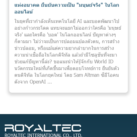
แห่งอนาคต ยืนยันความเป็น "มนุษย์จริง" ในโลก
ออนไลน์
ในยุคที่เรากำลังเห็นเทคโนโลยี AI และบอตพัฒนาไป
อย่างก้าวกระโดด แทบจะแยกไม่ออกว่าใครคือ 'มนุษย์
จริง' และใครคือ 'บอต' ในโลกออนไลน์ ปัญหาต่างๆ
ก็ตามมา ไม่ว่าจะเป็นการปลอมแปลงตัวตน, การสร้าง
ข่าวปลอม, หรือแม้แต่ความยากลำบากในการสร้าง
ความน่าเชื่อถือในโลกดิจิทัล แล้วถ้ามีโซลูชันที่จะมา
ช่วยแก้ปัญหานี้ล่ะ? ขอแนะนำให้รู้จักกับ World ID
นวัตกรรมใหม่ที่เกิดขึ้นมาเพื่อตอบโจทย์การ ยืนยันตัว
ตนดิจิทัล ในโลกยุคใหม่ โดย Sam Altman ซีอีโอคน
ดังจาก OpenAI ...
ROYALTEC INTERNATIONAL CO., LTD.