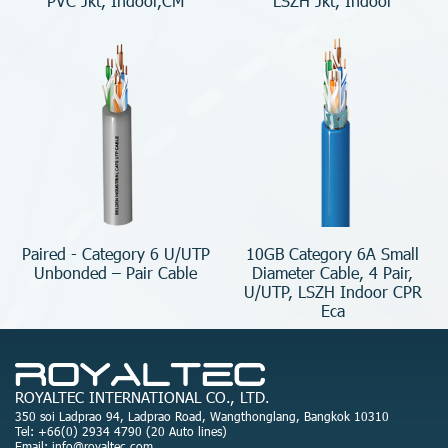
PVC Jkt, Indoor,CM
LSZH Jkt, Indoor
Paired - Category 6 U/UTP
10GB Category 6A Small
Unbonded – Pair Cable
Diameter Cable, 4 Pair,
U/UTP, LSZH Indoor CPR
Eca
ROYALTEC INTERNATIONAL CO., LTD.
350 soi Ladprao 94, Ladprao Road, Wangthonglang, Bangkok 10310
Tel: +66(0) 2934 4790 (20 Auto lines)
Email: info@royaltec.com