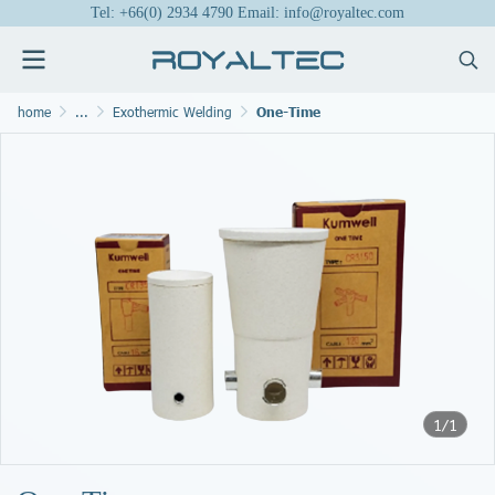
Tel: +66(0) 2934 4790 Email: info@royaltec.com
home
...
Exothermic Welding
One-Time
1/1