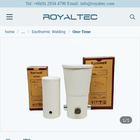
Tel: +66(0) 2934 4790 Email: info@royaltec.com
home
...
Exothermic Welding
One-Time
1/1