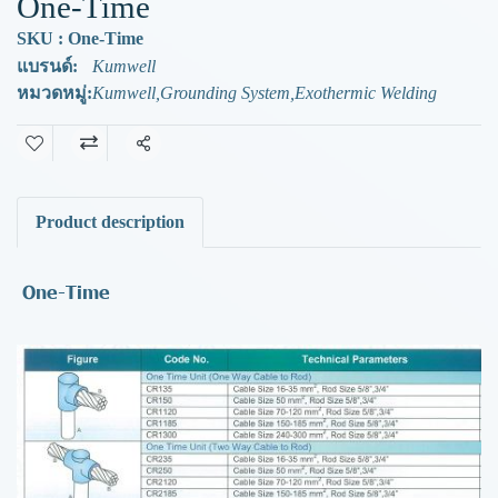
One-Time
SKU : One-Time
แบรนด์:
Kumwell
หมวดหมู่:
Kumwell
,
Grounding System
,
Exothermic Welding
แชร์
Product description
One-Time