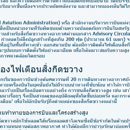
โลยี และความต้องการด้านความปลอดภัยที่เปลี่ยนไป โดยปัจจ
อมรับมากขึ้นเนื่องจากประหยัดพลังงาน และสามารถมองเห็นได้
 Aviation Administration)
หรือ สำนักงานบริหารการบินแห่ง
ซึ่งเป็นหน่วยงานที่รับผิดชอบด้านความปลอดภัยการบินในสหรัฐ
นสำหรับสิ่งกีดขวางทางอากาศผ่านเอกสาร Advisory Circular
ำหนดให้สิ่งปลูกสร้างที่สูงเกิน 200 ฟุต (ประมาณ 61 เมตร) จ
ที่อยู่ในพื้นที่ทางเข้า-ออกสนามบิน ต้องมีการติดตั้งไฟเตือนสิ่ง
ะรูปแบบการติดตั้งไฟอย่างละเอียด เพื่อให้เหมาะสมกับความสูง
สภาพแวดล้อมโดยรอบ
นของไฟเตือนสิ่งกีดขวาง
กเริ่มของการบินช่วงต้นศตวรรษที่ 20 การเดินทางทางอากาศยังเ
ายเครื่องบินในยุคนั้นยังไม่มีระบบนำทางที่ซับซ้อน ทำให้การ
ร้ายเป็นเรื่องอันตรายอย่างยิ่ง การชนสิ่งกีดขวางสูง เช่น เส
ดขึ้นมาเรื่อยๆ จึงเป็นสาเหตุของอุบัติเหตุที่เกิดขึ้นบ่อยครั้ง และกร
เตือน'
เพื่อให้นักบินรับรู้ถึงตำแหน่งของสิ่งกีดขวางเหล่านี้
ความท้าทายของการบินและโครงสร้างสูง
งกีดขวางมักใช้หลอดไส้หรือหลอดฮาโลเจนซึ่งมีข้อจำกัดในด้าน
ะความทนทานต่อสภาพอากาศ ทำให้ต้องมีการบำรุงรักษาบ่อยครั