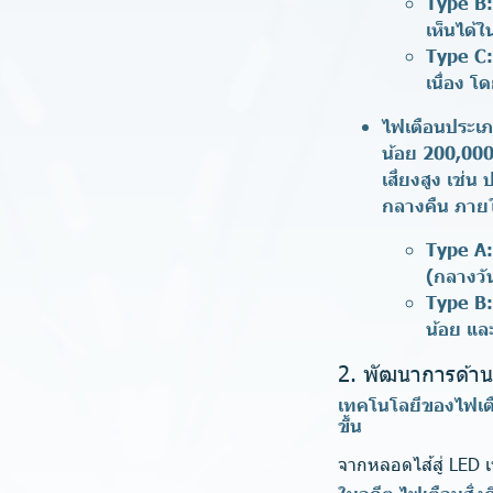
Type B
:
เห็นได้ใ
Type C
:
เนื่อง โ
ไฟเตือนประเภ
น้อย 200,000 
เสี่ยงสูง เช
กลางคืน ภายใ
Type A
:
(กลางวั
T
ype B
:
น้อย และ
2. พัฒนาการด้าน
เทคโนโลยีของไฟเตื
ขึ้น
จากหลอดไส้สู่ LED เ