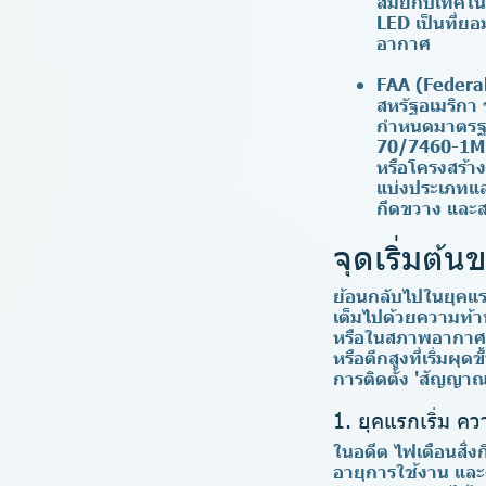
สมัยกับเทคโน
LED เป็นที่ย
อากาศ
FAA (Federal
สหรัฐอเมริกา
กำหนดมาตรฐา
70/7460-1M ก
หรือโครงสร้าง
แบ่งประเภทแล
กีดขวาง และ
จุดเริ่มต้
ย้อนกลับไปในยุคแร
เต็มไปด้วยความท้าท
หรือในสภาพอากาศเลว
หรือตึกสูงที่เริ่มผุ
การติดตั้ง
'สัญญาณ
1. ยุคแรกเริ่ม 
ในอดีต ไฟเตือนสิ่
อายุการใช้งาน แล