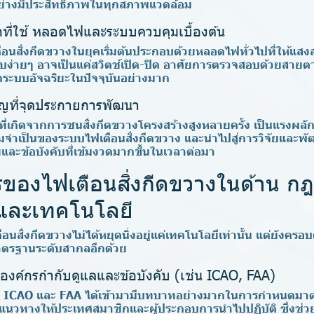
่างมีประสิทธิภาพในทุกสภาพแวดล้อม
ที่ใช้ หลอดไฟและระบบควบคุมเบื้องต้น
อนสิ่งกีดขวางในยุคเริ่มต้นประกอบด้วยหลอดไฟทั่วไปที่ให้แสง
่ายๆ อาจเป็นแค่สวิตช์เปิด-ปิด อาศัยการตรวจสอบด้วยสายตาจ
ากระบบอัจฉริยะในปัจจุบันอย่างมาก
ัญที่จุดประกายการพัฒนา
นที่เกิดจากการชนสิ่งกีดขวางโครงสร้างสูงหลายครั้ง เป็นแรงผลัก
จำเป็นของระบบไฟเตือนสิ่งกีดขวาง และนำไปสู่การวิจัยและพ
ะข้อบังคับที่เข้มงวดมากขึ้นในเวลาต่อมา
รของไฟเตือนสิ่งกีดขวางในด้าน ก
และเทคโนโลยี
สิ่งกีดขวางไม่ได้หยุดนิ่งอยู่แค่เทคโนโลยีเท่านั้น แต่ยังคร
ตรฐานระดับสากลอีกด้วย
องค์กรกำกับดูแลและข้อบังคับ (เช่น ICAO, FAA)
งต้น ICAO และ FAA ได้เข้ามามีบทบาทอย่างมากในการกำหนดมา
ป็นแนวทางให้ประเทศสมาชิกและผู้ประกอบการนำไปปฏิบัติ ซึ่งช่ว