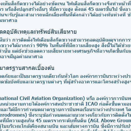
เห็นสิ่งกีดขวางได้อย่างชัดเจน ไฟเตือนสิ่งกีดขวางจึงทำหน้าท
 หรือสิ่งปลูกสร้างอื่นๆ ที่มีความสูง ตั้งแต่ 45 เมตรขึ้นไป ซึ่ง
นจะรับรู้และสามารถหลีกเลี่ยงพื้นที่ดังกล่าวได้อย่างทันท่วงที 
งมหาศาล
อุบัติเหตุและทรัพย์สินเสียหาย
เห็นว่า การติดตั้งไฟเตือนสิ่งกีดขวางสามารถลดอุบัติเหตุจากก
วางได้มากกว่า 90% ในพื้นที่ที่มีความเสี่ยงสูง สิ่งนี้ไม่ได้ช่วย
านั้น แต่ยังช่วยลดความเสียหายทางเศรษฐกิจที่อาจเกิดขึ้นกับเ
่งอาจมีมูลค่ามหาศาล
มาตรฐานสากลเบื้องต้น
อดภัยและเป็นมาตรฐานเดียวกันทั่วโลก องค์กรการบินระหว่างประ
อบังคับและมาตรฐานต่างๆ ที่ผู้สร้างอาคารและโครงสร้างสูงจำ
ational Civil Aviation Organization)
หรือ องค์การการบินพ
ป็นหน่วยงานภายใต้องค์การสหประชาชาติ ICAO ก่อตั้งขึ้นตาม
44 และได้มีการกำหนดมาตรฐานการบินพลเรือนระหว่างประเทศ 
rodromes) ซึ่งระบุข้อกำหนดและแนวทางเกี่ยวกับการติดตั้งไฟ
างที่มีความสูงเกิน 45 เมตรจากระดับพื้นดิน (AGL Above Groun
ยู่ในบริเวณใกล้เคียงสนามบิน และเส้นทางการบิน ซึ่งมีการปรับปรุ