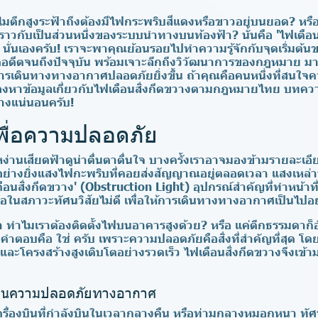
มตึกสูงระฟ้าถึงต้องมีไฟกระพริบสีแดงหรือขาวอยู่บนยอด? หรือ
ไฟราวกับเป็นส่วนหนึ่งของระบบนำทางบนท้องฟ้า? นั่นคือ
'ไฟเตือน
 นั่นเองครับ! เราจะพาคุณย้อนรอยไปทำความรู้จักกับจุดเริ่มต
่ยุคอดีตจนถึงปัจจุบัน พร้อมเจาะลึกถึงวิวัฒนาการของกฎหมาย 
การเดินทางทางอากาศปลอดภัยยิ่งขึ้น ถ้าคุณคือคนหนึ่งที่สนใ
งหาข้อมูลเกี่ยวกับไฟเตือนสิ่งกีดขวางตามกฎหมายไทย บทความ
างแน่นอนครับ!
พื่อความปลอดภัย
่านเสียดฟ้าดูน่าตื่นตาตื่นใจ บางครั้งเราอาจมองข้ามรายละเอียด
างยิ่งแสงไฟกะพริบที่คอยส่งสัญญาณอยู่ตลอดเวลา แสงเหล่านั
ตือนสิ่งกีดขวาง' (Obstruction Light)
อุปกรณ์สำคัญที่ทำหน้าที่
ือในสภาวะทัศนวิสัยไม่ดี เพื่อให้การเดินทางทางอากาศเป็นไปอย
า ทำไมเราต้องติดตั้งไฟบนอาคารสูงด้วย? หรือ แค่ตึกธรรมดาก
? คำตอบคือ
ใช่
ครับ เพราะความปลอดภัยคือสิ่งที่สำคัญที่สุด โด
นและโครงสร้างสูงเติบโตอย่างรวดเร็ว ไฟเตือนสิ่งกีดขวางจึงเข
้านความปลอดภัยทางอากาศ
รื่องบินที่กำลังบินในเวลากลางคืน หรือท่ามกลางหมอกหนา ทัศนว