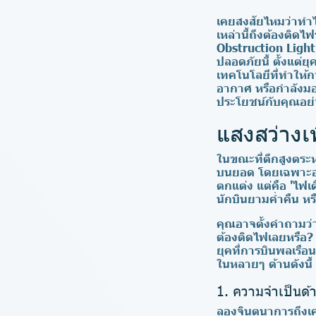
เคยสงสัยไหมว่าทำไ
เหล่านี้ถึงต้องติด
Obstruction Light
ปลอดภัยนี้ ตั้งแต
เทคโนโลยีที่ทำให้
อากาศ หรือกำลังมอ
ประโยชน์กับคุณอย่
แสงสว่างเ
ในขณะที่ตึกสูงตระหง
บนยอด โดยเฉพาะอย่
ตกแต่ง แต่คือ
'ไฟเ
นักบินยามค่ำคืน หร
คุณอาจตั้งคำถามว่
ต้องติดไฟเลยหรือ
ยุคที่การบินพลเรือ
ในหลายๆ ด้านดังนี้
1. ความจำเป็นด
ลองจินตนาการถึงเค