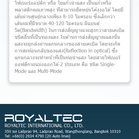
ไฟเบอร์ออปติก หรือ ใยแก้วนำแสง เป็นแก้วหรือ
พลาสติกคุณภาพสูง ที่สามารถยืดหยุ่นโค้งงอได้ โดยมี
เส้นผ่านศูนย์กลางเพียง 8-10 ไมครอน ซึ่งเล็กกว่า
เส้นผมที่มีขนาด 40-120 ไมครอน มีแบนด์
วิด(Bandwidth) ในการส่งสัญญาณจะสูงกว่าสายเคเบิล
ชนิดอื่นที่เป็นทองแดง ในด้านการส่งสัญญาณแสงนั้น
แสงจะถูกส่งผ่านแกนกลางของสายเคเบิล โดยจะเกิด
การสะท้อนกลับของแสง(Reflection in optical) ซึ่ง
แกนกลางจะทำหน้าที่เป็นท่อนำแสง โดยสายไฟเบอร์
ออฟติกจะแบ่งออกได้ 2 ประเภท คือ ชนิด Single-
Mode และ Multi-Mode
ROYALTEC INTERNATIONAL CO., LTD.
350 soi Ladprao 94, Ladprao Road, Wangthonglang, Bangkok 10310
Tel: +66(0) 2934 4790 (20 Auto lines)